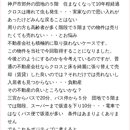
神戸市郊外の団地の５階 住まなくなって10年程経過
クロスは捲れて虫も発生・・・実家なので思い入れが
あったけどみんな戻ることはない
周りの方も高齢者が多く階段で５階までの物件は売り
たくても売れない・・・とお悩み
不動産会社も積極的に取り扱わないケースです。
この物件を当社で今回取得することになりました。
今後どのようにするのかを今考えているのですが、普
通の不動産会社ならクロスと床を綺麗に張り替えて売
却（賃貸）した良いのでは？それだけでは売れないし
入居者も見つからない・・・負動産
その不動産の良いところないかな？
三宮からバスで20分、バス停から５分 団地で５階ま
では階段、スーパーまで坂道を下り10分・・・電車で
はなくバス便で坂道が多い 条件はあまりよくありま
せん
でもこれをポジティブに考えると